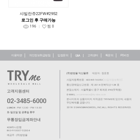
샤빌란쥬22FW#2952
로그인 후 구매가능
196
찜
0
이용약관
개인정보취급방침
입점문의
고객센터
톡문의
PC버전
Q&A
(주)쌍방울 익산물류
대표자 : 정운호
사업자등록번호 : 403-85-16353
[사업자정보확인]
통신판매업신고번호 : 제 2014-전북익산-128 호
본점소재지 : 서울특별시 중구 퇴계로 390(무학동)
고객지원센터
E-MAIL :
e-commerce@try-sbw.co.kr
02-3485-6000
본사이트의 상품이미지 저작권은 TRYME에 있으며, 내용의
무단복제를 금합니다.
2018 SSANGBANGWOOL,INC.ALL RIGHTS RESERVED.
LUNCH :
PM 12:30 - PM 13:30
토-일요일 및 공휴일 휴무
무통장입금계좌안내
KEB하나은행
863-910007-52004
예금주 : (주)쌍방울