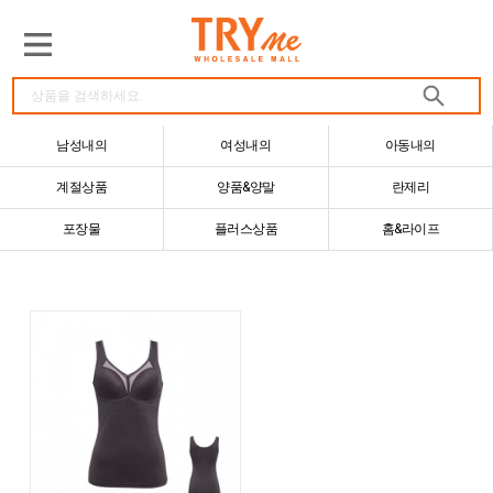
남성내의
여성내의
아동내의
계절상품
양품&양말
란제리
포장물
플러스상품
홈&라이프