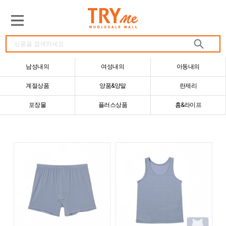
남성내의
여성내의
아동내의
계절상품
양품&양말
란제리
포장물
플러스상품
홈&라이프