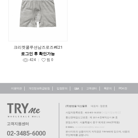
크리켓쿨루션남즈로즈#E21
로그인 후 확인가능
424
찜
0
이용약관
개인정보취급방침
입점문의
고객센터
톡문의
PC버전
Q&A
(주)쌍방울 익산물류
대표자 : 정운호
사업자등록번호 : 403-85-16353
[사업자정보확인]
통신판매업신고번호 : 제 2014-전북익산-128 호
본점소재지 : 서울특별시 중구 퇴계로 390(무학동)
고객지원센터
E-MAIL :
e-commerce@try-sbw.co.kr
02-3485-6000
본사이트의 상품이미지 저작권은 TRYME에 있으며, 내용의
무단복제를 금합니다.