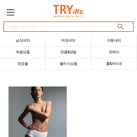
남성내의
여성내의
아동내의
계절상품
양품&양말
란제리
포장물
플러스상품
홈&라이프