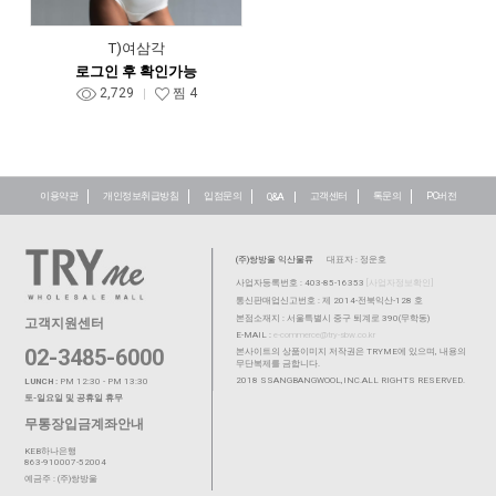
T)여삼각
로그인 후 확인가능
2,729
찜
4
이용약관
개인정보취급방침
입점문의
고객센터
톡문의
PC버전
Q&A
(주)쌍방울 익산물류
대표자 : 정운호
사업자등록번호 : 403-85-16353
[사업자정보확인]
통신판매업신고번호 : 제 2014-전북익산-128 호
본점소재지 : 서울특별시 중구 퇴계로 390(무학동)
고객지원센터
E-MAIL :
e-commerce@try-sbw.co.kr
02-3485-6000
본사이트의 상품이미지 저작권은 TRYME에 있으며, 내용의
무단복제를 금합니다.
2018 SSANGBANGWOOL,INC.ALL RIGHTS RESERVED.
LUNCH :
PM 12:30 - PM 13:30
토-일요일 및 공휴일 휴무
무통장입금계좌안내
KEB하나은행
863-910007-52004
예금주 : (주)쌍방울