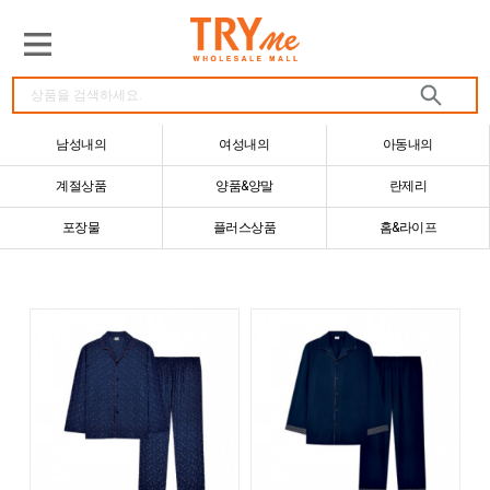
남성내의
여성내의
아동내의
계절상품
양품&양말
란제리
포장물
플러스상품
홈&라이프