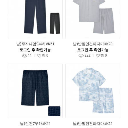
남)주자나염9부하#K51
남)반팔인견파자마#K23
로그인 후 확인가능
로그인 후 확인가능
11
찜
0
222
찜
0
남)인견7부하#K11
남)반팔인견파자마#K21