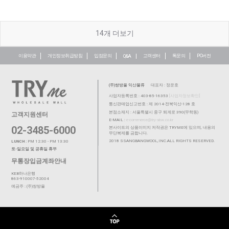
14
개 더보기
이용약관
개인정보취급방침
입점문의
고객센터
톡문의
PC버전
Q&A
(주)쌍방울 익산물류
대표자 : 정운호
사업자등록번호 : 403-85-16353
[사업자정보확인]
통신판매업신고번호 : 제 2014-전북익산-128 호
본점소재지 : 서울특별시 중구 퇴계로 390(무학동)
고객지원센터
E-MAIL :
e-commerce@try-sbw.co.kr
02-3485-6000
본사이트의 상품이미지 저작권은 TRYME에 있으며, 내용의
무단복제를 금합니다.
2018 SSANGBANGWOOL,INC.ALL RIGHTS RESERVED.
LUNCH :
PM 12:30 - PM 13:30
토-일요일 및 공휴일 휴무
무통장입금계좌안내
KEB하나은행
863-910007-52004
예금주 : (주)쌍방울