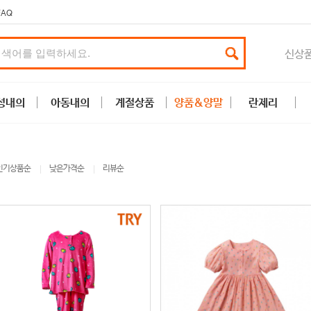
FAQ
신상
성내의
아동내의
계절상품
양품&양말
란제리
인기상품순
낮은가격순
리뷰순