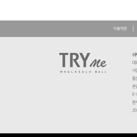
이용약관
(
대
사업
통
본
E-
본
20