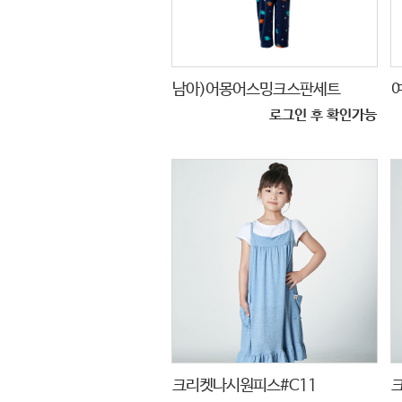
남아)어몽어스밍크스판세트
로그인 후 확인가능
크리켓나시원피스#C11