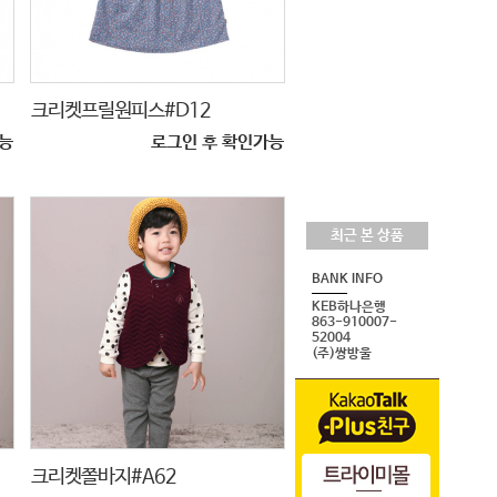
크리켓프릴원피스#D12
능
로그인 후 확인가능
최근 본 상품
BANK INFO
KEB하나은행
863-910007-
52004
(주)쌍방울
크리켓쫄바지#A62