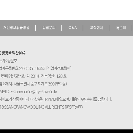
개인정보취급방침
입점문의
Q&A
고객센터
톡문의
주)쌍방울 익산물류
표자 : 정운호
자등록번호 : 403-85-16353
[사업자정보확인]
신판매업신고번호 : 제 2014-전북익산-128 호
점소재지 : 서울특별시 중구 퇴계로 390(무학동)
MAIL :
e-commerce@try-sbw.co.kr
사이트의 상품이미지 저작권은 TRYME에 있으며, 내용의 무단복제를 금합니다.
18 SSANGBANGWOOL,INC.ALL RIGHTS RESERVED.