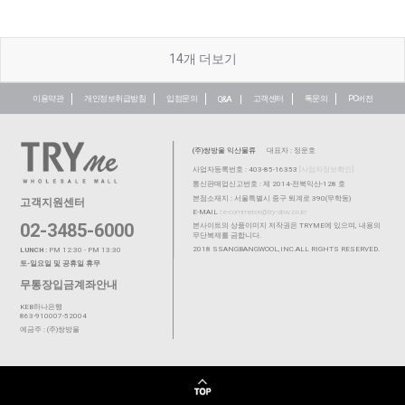
14
개 더보기
이용약관
개인정보취급방침
입점문의
고객센터
톡문의
PC버전
Q&A
(주)쌍방울 익산물류
대표자 : 정운호
사업자등록번호 : 403-85-16353
[사업자정보확인]
통신판매업신고번호 : 제 2014-전북익산-128 호
본점소재지 : 서울특별시 중구 퇴계로 390(무학동)
고객지원센터
E-MAIL :
e-commerce@try-sbw.co.kr
02-3485-6000
본사이트의 상품이미지 저작권은 TRYME에 있으며, 내용의
무단복제를 금합니다.
2018 SSANGBANGWOOL,INC.ALL RIGHTS RESERVED.
LUNCH :
PM 12:30 - PM 13:30
토-일요일 및 공휴일 휴무
무통장입금계좌안내
KEB하나은행
863-910007-52004
예금주 : (주)쌍방울