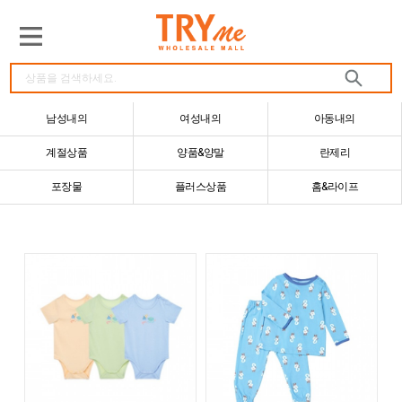
남성내의
여성내의
아동내의
계절상품
양품&양말
란제리
포장물
플러스상품
홈&라이프