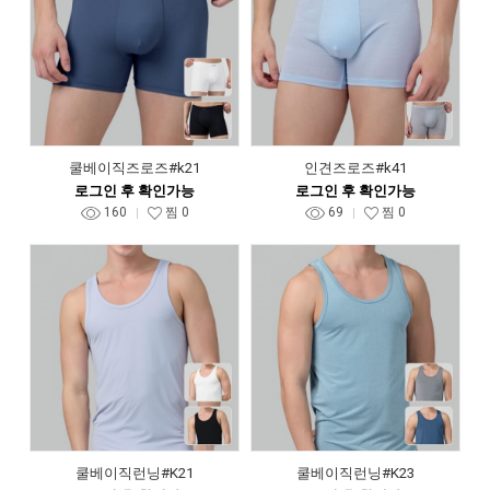
쿨베이직즈로즈#k21
인견즈로즈#k41
로그인 후 확인가능
로그인 후 확인가능
160
찜
0
69
찜
0
쿨베이직런닝#K21
쿨베이직런닝#K23