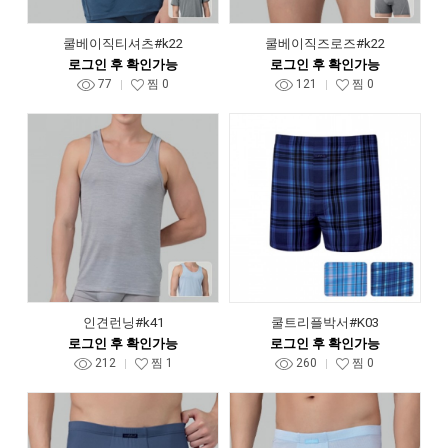
쿨베이직티셔츠#k22
쿨베이직즈로즈#k22
로그인 후 확인가능
로그인 후 확인가능
77
찜
0
121
찜
0
인견런닝#k41
쿨트리플박서#K03
로그인 후 확인가능
로그인 후 확인가능
212
찜
1
260
찜
0