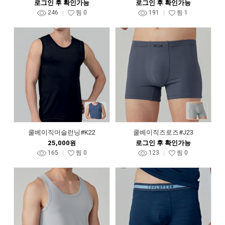
로그인 후 확인가능
로그인 후 확인가능
246
찜
0
191
찜
1
쿨베이직머슬런닝#K22
쿨베이직즈로즈#J23
25,000
로그인 후 확인가능
원
165
찜
0
123
찜
0