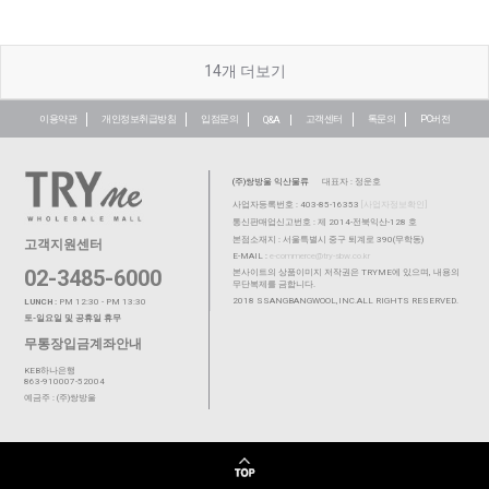
14
개 더보기
이용약관
개인정보취급방침
입점문의
고객센터
톡문의
PC버전
Q&A
(주)쌍방울 익산물류
대표자 : 정운호
사업자등록번호 : 403-85-16353
[사업자정보확인]
통신판매업신고번호 : 제 2014-전북익산-128 호
본점소재지 : 서울특별시 중구 퇴계로 390(무학동)
고객지원센터
E-MAIL :
e-commerce@try-sbw.co.kr
02-3485-6000
본사이트의 상품이미지 저작권은 TRYME에 있으며, 내용의
무단복제를 금합니다.
2018 SSANGBANGWOOL,INC.ALL RIGHTS RESERVED.
LUNCH :
PM 12:30 - PM 13:30
토-일요일 및 공휴일 휴무
무통장입금계좌안내
KEB하나은행
863-910007-52004
예금주 : (주)쌍방울