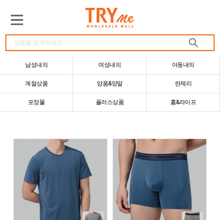
남성내의
여성내의
아동내의
계절상품
양품&양말
란제리
포장물
플러스상품
홈&라이프