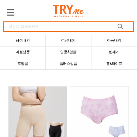
남성내의
여성내의
아동내의
계절상품
양품&양말
란제리
포장물
플러스상품
홈&라이프