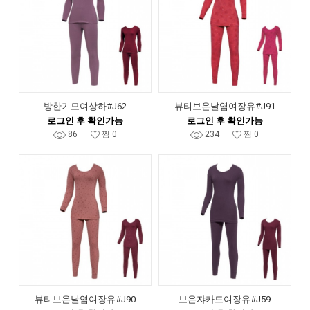
방한기모여상하#J62
뷰티보온날염여장유#J91
로그인 후 확인가능
로그인 후 확인가능
86
찜
0
234
찜
0
뷰티보온날염여장유#J90
보온쟈카드여장유#J59