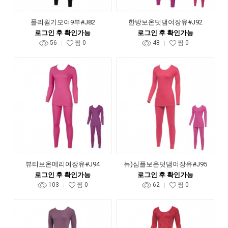
폴리웜기모여9부#J82
한방보온덧댐여장유#J92
로그인 후 확인가능
로그인 후 확인가능
56
찜
0
48
찜
0
뷰티보온메리여장유#J94
뉴)심플보온덧댐여장유#J95
로그인 후 확인가능
로그인 후 확인가능
103
찜
0
62
찜
0