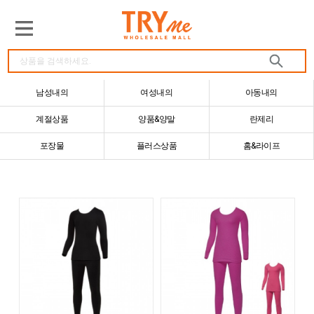
남성내의
여성내의
아동내의
계절상품
양품&양말
란제리
포장물
플러스상품
홈&라이프