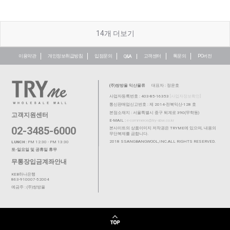
14
개 더보기
이용약관
개인정보취급방침
입점문의
고객센터
톡문의
PC버전
Q&A
(주)쌍방울 익산물류
대표자 : 정운호
사업자등록번호 : 403-85-16353
[사업자정보확인]
통신판매업신고번호 : 제 2014-전북익산-128 호
본점소재지 : 서울특별시 중구 퇴계로 390(무학동)
고객지원센터
E-MAIL :
e-commerce@try-sbw.co.kr
02-3485-6000
본사이트의 상품이미지 저작권은 TRYME에 있으며, 내용의
무단복제를 금합니다.
2018 SSANGBANGWOOL,INC.ALL RIGHTS RESERVED.
LUNCH :
PM 12:30 - PM 13:30
토-일요일 및 공휴일 휴무
무통장입금계좌안내
KEB하나은행
863-910007-52004
예금주 : (주)쌍방울